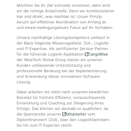
der Website auf
Möchten Sie Ihr Ziel schneller erreichen, dann sind
Basis der
wir die richtige Anlaufstelle. Denn wir kommunizieren
Nutzung
klar und direkt, was machbar ist. Unser Prinzip
verbessern.
beruht auf eﬀektiver Koordination von Anfang an
und einem bedingungslosen Fokus auf Ihr Vorhaben.
Nutzer-
Unsere nachhaltige Lösungskompetenz umfasst in
Erfahrung
der Basis folgende Wissensgebiete: Zoll-, Logistik-
Damit unsere
und IT-Expertise. Als zertifizierter Service-Partner
Website
für die führende Logistik-Applikation
CargoWise
während
Ihres
der WiseTech Global Group bieten wir unseren
Besuchs so
Kunden umfassende Unterstützung und
gut wie
professionelle Beratung bei der Implementierung
möglich
und Anwendung dieser innovativen Software-
funktioniert.
Lösung.
Wenn Sie
diese Cookies
Dabei arbeiten wir stets nach unserem bewährten
ablehnen,
verschwinden
Konzept für höchste Eﬃzienz, vorausschauende
einige
Entwicklung und Coaching zur Steigerung Ihres
Funktionen
Erfolgs. Das können wir deshalb so qualifiziert, da
von der
die Spannbreite unserer
Mitarbeiter
vom
Website.
Diplomfinanzwirt (Zoll), über den Logistikfachmann
bis hin zum IT-Experten reicht.