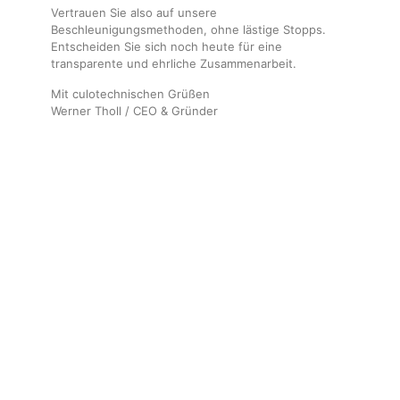
Marketing
Vertrauen Sie also auf unsere
Indem Sie uns Ihre
Beschleunigungsmethoden, ohne lästige Stopps.
Interessen und Ihr
Entscheiden Sie sich noch heute für eine
Verhalten beim
transparente und ehrliche Zusammenarbeit.
Besuch unserer
Website mitteilen,
Mit culotechnischen Grüßen
erhöhen Sie die
Werner Tholl / CEO & Gründer
Wahrscheinlichkeit,
personalisierte
Inhalte und
Angebote zu
sehen.