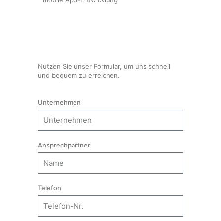
mobile App-Entwicklung
der Website auf
Basis der
Nutzung
verbessern.
Nutzer-
Nutzen Sie unser Formular, um uns schnell
Erfahrung
und bequem zu erreichen.
Damit unsere
Website
während
Ihres
Unternehmen
Besuchs so
gut wie
möglich
funktioniert.
Wenn Sie
Ansprechpartner
diese Cookies
ablehnen,
verschwinden
einige
Funktionen
von der
Telefon
Website.