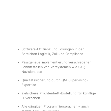
Technisch-
Notwendig
Diese
Cookies
Software-Effizienz und Lösungen in den
sind nicht
Bereichen Logistik, Zoll und Compliance
optional. Sie
werden
benötigt,
Passgenaue Implementierung verschiedener
damit die
Schnittstellen von Vorsystemen wie SAP,
Website
Navision, etc.
funktioniert.
Qualitätssicherung durch QM-Supervising-
Expertise
Statistik
Zielsichere Pflichtenheft-Erstellung für künftige
Mit diesen
Cookies
IT-Vorhaben
können wir die
Funktionsweise
Alle gängigen Programmiersprachen – auch
und Struktur