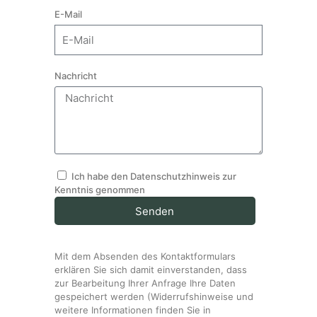
Marketing
E-Mail
Indem Sie uns Ihre
Interessen und Ihr
Verhalten beim
Besuch unserer
Website mitteilen,
Nachricht
erhöhen Sie die
Wahrscheinlichkeit,
personalisierte
Inhalte und
Angebote zu
sehen.
Ich habe den Datenschutzhinweis zur
Kenntnis genommen
Senden
Mit dem Absenden des Kontaktformulars
erklären Sie sich damit einverstanden, dass
zur Bearbeitung Ihrer Anfrage Ihre Daten
gespeichert werden (Widerrufshinweise und
weitere Informationen finden Sie in